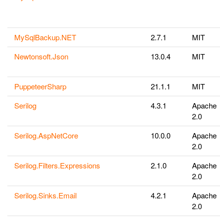
MySqlBackup.NET
2.7.1
MIT
Newtonsoft.Json
13.0.4
MIT
PuppeteerSharp
21.1.1
MIT
Serilog
4.3.1
Apache
2.0
Serilog.AspNetCore
10.0.0
Apache
2.0
Serilog.Filters.Expressions
2.1.0
Apache
2.0
Serilog.Sinks.Email
4.2.1
Apache
2.0