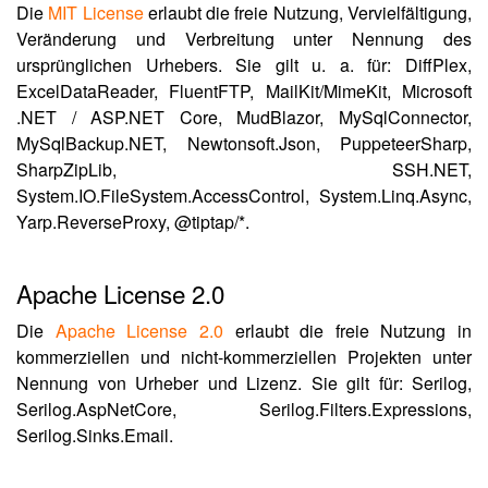
Die
MIT License
erlaubt die freie Nutzung, Vervielfältigung,
Veränderung und Verbreitung unter Nennung des
ursprünglichen Urhebers. Sie gilt u. a. für: DiffPlex,
ExcelDataReader, FluentFTP, MailKit/MimeKit, Microsoft
.NET / ASP.NET Core, MudBlazor, MySqlConnector,
MySqlBackup.NET, Newtonsoft.Json, PuppeteerSharp,
SharpZipLib, SSH.NET,
System.IO.FileSystem.AccessControl, System.Linq.Async,
Yarp.ReverseProxy, @tiptap/*.
Apache License 2.0
Die
Apache License 2.0
erlaubt die freie Nutzung in
kommerziellen und nicht-kommerziellen Projekten unter
Nennung von Urheber und Lizenz. Sie gilt für: Serilog,
Serilog.AspNetCore, Serilog.Filters.Expressions,
Serilog.Sinks.Email.