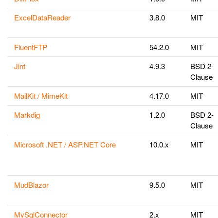
ExcelDataReader
3.8.0
MIT
FluentFTP
54.2.0
MIT
Jint
4.9.3
BSD 2-
Clause
MailKit / MimeKit
4.17.0
MIT
Markdig
1.2.0
BSD 2-
Clause
Microsoft .NET / ASP.NET Core
10.0.x
MIT
MudBlazor
9.5.0
MIT
MySqlConnector
2.x
MIT