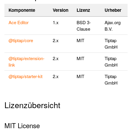
Komponente
Version
Lizenz
Urheber
Ace Editor
1.x
BSD 3-
Ajax.org
Clause
B.V.
@tiptap/core
2.x
MIT
Tiptap
GmbH
@tiptap/extension-
2.x
MIT
Tiptap
link
GmbH
@tiptap/starter-kit
2.x
MIT
Tiptap
GmbH
Lizenzübersicht
MIT License