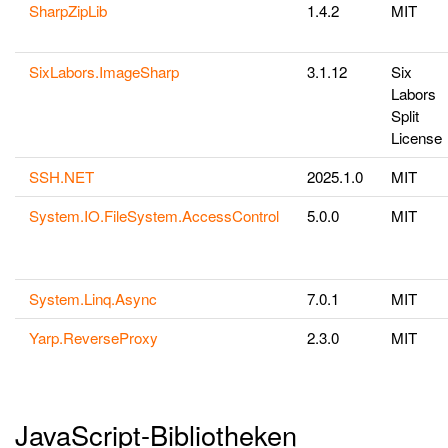
SharpZipLib
1.4.2
MIT
SixLabors.ImageSharp
3.1.12
Six
Labors
Split
License
SSH.NET
2025.1.0
MIT
System.IO.FileSystem.AccessControl
5.0.0
MIT
System.Linq.Async
7.0.1
MIT
Yarp.ReverseProxy
2.3.0
MIT
JavaScript-Bibliotheken